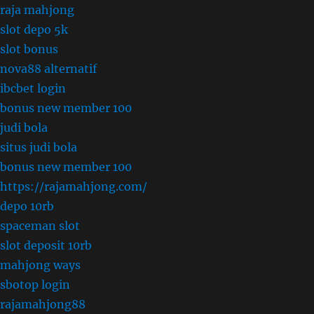
raja mahjong
slot depo 5k
slot bonus
nova88 alternatif
ibcbet login
bonus new member 100
judi bola
situs judi bola
bonus new member 100
https://rajamahjong.com/
depo 10rb
spaceman slot
slot deposit 10rb
mahjong ways
sbotop login
rajamahjong88