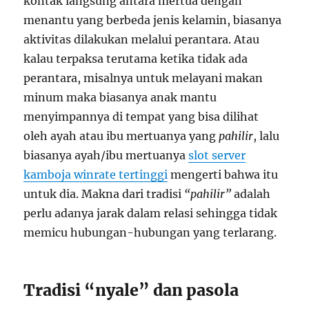
kontak langsung antara mertua dengan
menantu yang berbeda jenis kelamin, biasanya
aktivitas dilakukan melalui perantara. Atau
kalau terpaksa terutama ketika tidak ada
perantara, misalnya untuk melayani makan
minum maka biasanya anak mantu
menyimpannya di tempat yang bisa dilihat
oleh ayah atau ibu mertuanya yang
pahilir
, lalu
biasanya ayah/ibu mertuanya
slot server
kamboja winrate tertinggi
mengerti bahwa itu
untuk dia. Makna dari tradisi
“pahilir”
adalah
perlu adanya jarak dalam relasi sehingga tidak
memicu hubungan-hubungan yang terlarang.
Tradisi “nyale” dan pasola