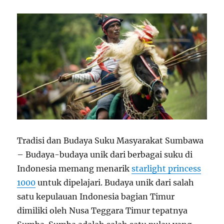
Tradisi dan Budaya Suku Masyarakat Sumbawa
– Budaya-budaya unik dari berbagai suku di
Indonesia memang menarik
starlight princess
1000
untuk dipelajari. Budaya unik dari salah
satu kepulauan Indonesia bagian Timur
dimiliki oleh Nusa Teggara Timur tepatnya