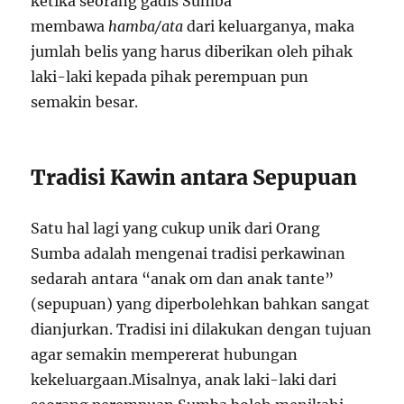
ketika seorang gadis Sumba
membawa
hamba/ata
dari keluarganya, maka
jumlah belis yang harus diberikan oleh pihak
laki-laki kepada pihak perempuan pun
semakin besar.
Tradisi Kawin antara Sepupuan
Satu hal lagi yang cukup unik dari Orang
Sumba adalah mengenai tradisi perkawinan
sedarah antara “anak om dan anak tante”
(sepupuan) yang diperbolehkan bahkan sangat
dianjurkan. Tradisi ini dilakukan dengan tujuan
agar semakin mempererat hubungan
kekeluargaan.Misalnya, anak laki-laki dari