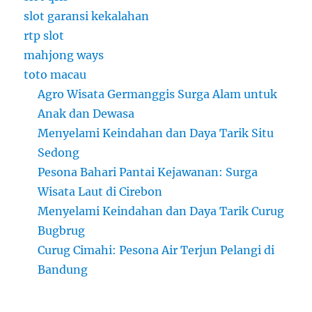
slot garansi kekalahan
rtp slot
mahjong ways
toto macau
Agro Wisata Germanggis Surga Alam untuk
Anak dan Dewasa
Menyelami Keindahan dan Daya Tarik Situ
Sedong
Pesona Bahari Pantai Kejawanan: Surga
Wisata Laut di Cirebon
Menyelami Keindahan dan Daya Tarik Curug
Bugbrug
Curug Cimahi: Pesona Air Terjun Pelangi di
Bandung