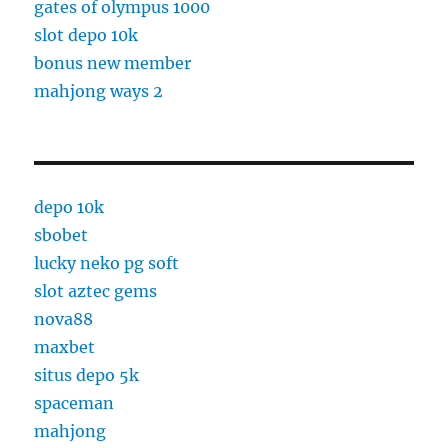
gates of olympus 1000
slot depo 10k
bonus new member
mahjong ways 2
depo 10k
sbobet
lucky neko pg soft
slot aztec gems
nova88
maxbet
situs depo 5k
spaceman
mahjong