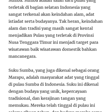
Sumba. Sumba adalah salah satu pulau yang
terletak di bagian selatan Indonesia yang
sangat terkenal akan keindahan alam, adat
istiadat serta budayanya. Tak heran, keindahan
alam dan tradisi yang masih sangat kental
menjadikan Pulau yang terletak di Provinsi
Nusa Tenggara Timur ini menjadi target para
wisatawan baik wisatawan domestik bahkan
mancanegara.
Suku Sumba, yang juga dikenal sebagai orang
Marapu, adalah masyarakat adat yang tinggal
di pulau Sumba di Indonesia. Suku ini dikenal
dengan budaya yang unik, kepercayaan
tradisional, dan kerajinan tangan yang
memukau. Mereka telah tinggal di pulau ini