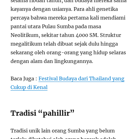
selama ribuan tahun, dan budaya mereka sama
kayanya dengan usianya. Para ahli genetika
percaya bahwa mereka pertama kali mendiami
pantai utara Pulau Sumba pada masa
Neolitikum, sekitar tahun 4000 SM. Struktur
megalitikum telah dibuat sejak dulu hingga
sekarang oleh orang-orang yang hidup selaras
dengan alam dan lingkungannya.
Baca Juga :
Festival Budaya dari Thailand yang
Cukup di Kenal
Tradisi “pahillir”
Tradisi unik lain orang Sumba yang belum