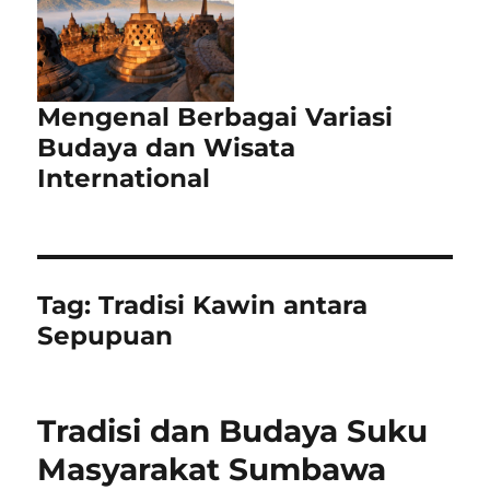
Mengenal Berbagai Variasi
Budaya dan Wisata
International
Tag:
Tradisi Kawin antara
Sepupuan
Tradisi dan Budaya Suku
Masyarakat Sumbawa