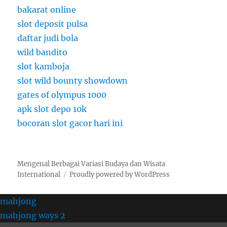
bakarat online
slot deposit pulsa
daftar judi bola
wild bandito
slot kamboja
slot wild bounty showdown
gates of olympus 1000
apk slot depo 10k
bocoran slot gacor hari ini
Mengenal Berbagai Variasi Budaya dan Wisata
International
Proudly powered by WordPress
mahjong
mahjong ways 2