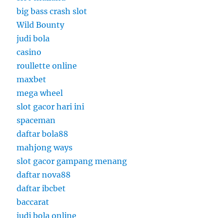
big bass crash slot
Wild Bounty
judi bola
casino
roullette online
maxbet
mega wheel
slot gacor hari ini
spaceman
daftar bola88
mahjong ways
slot gacor gampang menang
daftar nova88
daftar ibcbet
baccarat
judi bola online