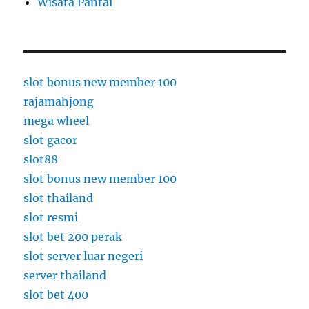
Wisata Pantai
slot bonus new member 100
rajamahjong
mega wheel
slot gacor
slot88
slot bonus new member 100
slot thailand
slot resmi
slot bet 200 perak
slot server luar negeri
server thailand
slot bet 400