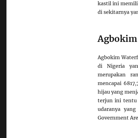
kastil ini memi
di sekitarnya ya
Agbokim 
Agbokim Waterfa
di Nigeria ya
merupakan ran
mencapai 6817,7
hijau yang menj
terjun ini tent
udaranya yang 
Government Are