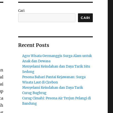
Cari
CARI
m
Recent Posts
Agro Wisata Germanggis Surga Alam untuk
Anak dan Dewasa
Menyelami Keindahan dan Daya Tarik Situ
an
Sedong
al
Pesona Bahari Pantai Kejawanan: Surga
Wisata Laut di Cirebon
ai
Menyelami Keindahan dan Daya Tarik
up
Curug Bugbrug
ta
Curug Cimahi: Pesona Air Terjun Pelangi di
Bandung
ah
ng