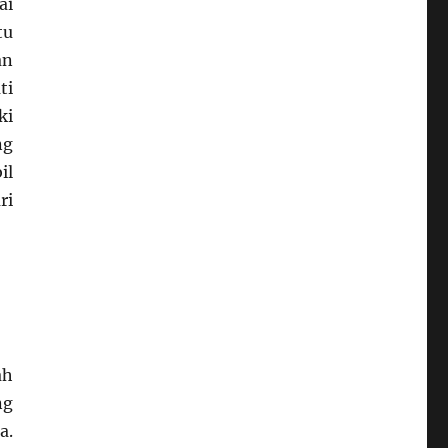
ai
tu
an
ti
ki
ng
il
ri
ah
ng
a.