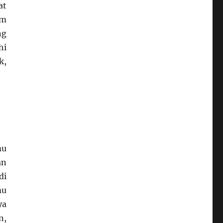
at
am
ng
hi
k,
mu
an
di
mu
ya
n,