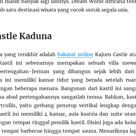
n masih banyak lagi lainnya. Dream World Africana ten
ah satu destinasi wisata yang cocok untuk segala usia.
astle Kaduna
ia yang terakhir adalah
bakarat online
Kajuru Castle at
 Kastil ini sebenarnya merupakan sebuah villa mew
ertengahan-Jerman yang dibangun sejak lebih dari
la ini memiliki kamar tidur yang berada setelah rua
ngan beberapa menara. Bangunan dari kastil ini sang
a abad pertengahannya sangatlah terasa. Bahkan, kast
rtcullis, yaitu gerbang penutup vertikal lengkap deng
astil ini memiliki 4 kamar, aula ksatria dan suite uta
ngan tempat tinggal pemilik kastil. Disini juga ada kol
 tempat barbecue hingga tempat sauna. Menariknya lag