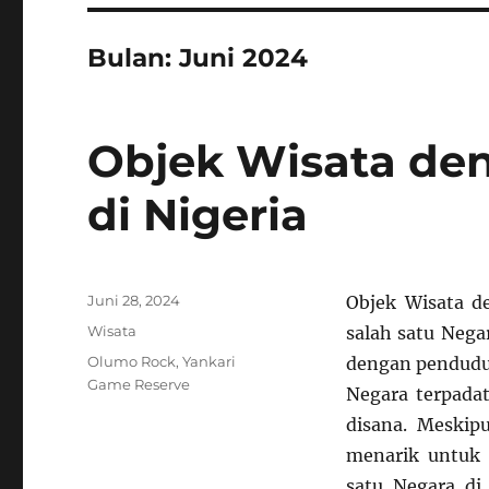
Bulan:
Juni 2024
Objek Wisata de
di Nigeria
Posted
Juni 28, 2024
Objek Wisata d
on
Categories
Wisata
salah satu Nega
Tags
Olumo Rock
,
Yankari
dengan penduduk
Game Reserve
Negara terpadat
disana. Meskipu
menarik untuk 
satu Negara di