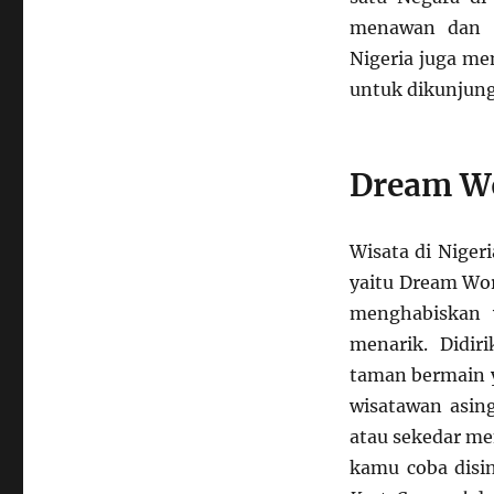
menawan dan p
Nigeria juga me
untuk dikunjung
Dream Wo
Wisata di Niger
yaitu Dream Wor
menghabiskan 
menarik. Didir
taman bermain 
wisatawan asing
atau sekedar me
kamu coba disin