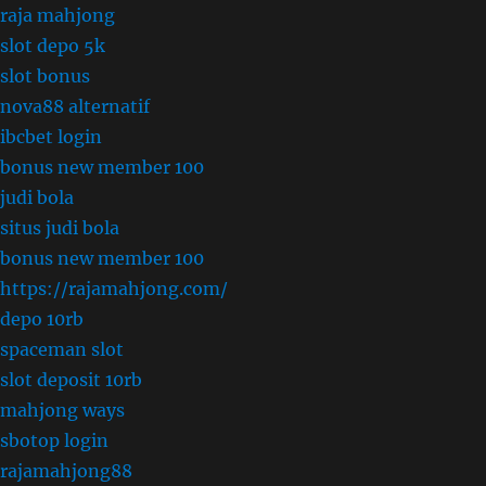
raja mahjong
slot depo 5k
slot bonus
nova88 alternatif
ibcbet login
bonus new member 100
judi bola
situs judi bola
bonus new member 100
https://rajamahjong.com/
depo 10rb
spaceman slot
slot deposit 10rb
mahjong ways
sbotop login
rajamahjong88