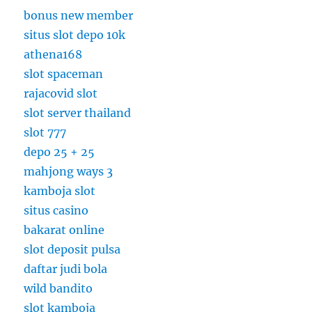
bonus new member
situs slot depo 10k
athena168
slot spaceman
rajacovid slot
slot server thailand
slot 777
depo 25 + 25
mahjong ways 3
kamboja slot
situs casino
bakarat online
slot deposit pulsa
daftar judi bola
wild bandito
slot kamboja