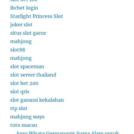
ibcbet login
Starlight Princess Slot
joker slot
situs slot gacor
mahjong
slot88
mahjong
slot spaceman
slot server thailand
slot bet 200
slot qris
slot garansi kekalahan
rtp slot
mahjong ways
toto macau
Agro Wisata Germanggis Surga Alam untuk