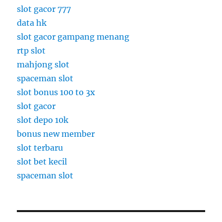
slot gacor 777
data hk
slot gacor gampang menang
rtp slot
mahjong slot
spaceman slot
slot bonus 100 to 3x
slot gacor
slot depo 10k
bonus new member
slot terbaru
slot bet kecil
spaceman slot