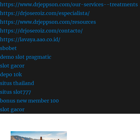
https://www.drjeppson.com/our-services--treatments
https://drjoseroiz.com/especialista/
https://www.drjeppson.com/resources
https://drjoseroiz.com/contacto/
https://lavaya.aao.co.id/
sbobet
demo slot pragmatic
slot gacor
depo 10k
situs thailand
situs slot777
bonus new member 100
slot gacor