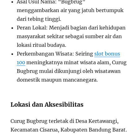
Asal Usul Nama: “Bugbrug”
menggambarkan air yang jatuh bertumpuk
dari tebing tinggi.
Peran Lokal: Menjadi bagian dari kehidupan
masyarakat sekitar sebagai sumber air dan
lokasi ritual budaya.
Perkembangan Wisata: Seiring
slot bonus
100
meningkatnya minat wisata alam, Curug
Bugbrug mulai dikunjungi oleh wisatawan
domestik maupun mancanegara.
Lokasi dan Aksesibilitas
Curug Bugbrug terletak di Desa Kertawangi,
Kecamatan Cisarua, Kabupaten Bandung Barat.