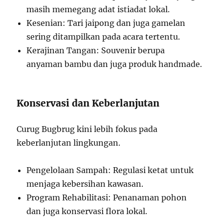
masih memegang adat istiadat lokal.
Kesenian: Tari jaipong dan juga gamelan
sering ditampilkan pada acara tertentu.
Kerajinan Tangan: Souvenir berupa
anyaman bambu dan juga produk handmade.
Konservasi dan Keberlanjutan
Curug Bugbrug kini lebih fokus pada
keberlanjutan lingkungan.
Pengelolaan Sampah: Regulasi ketat untuk
menjaga kebersihan kawasan.
Program Rehabilitasi: Penanaman pohon
dan juga konservasi flora lokal.