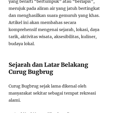
yang berarti “bertumpuk” atau “berlapis”,
merujuk pada aliran air yang jatuh bertingkat
dan menghasilkan suara gemuruh yang khas.
Artikel ini akan membahas secara
komprehensif mengenai sejarah, lokasi, daya
tarik, aktivitas wisata, aksesibilitas, kuliner,
budaya lokal.
Sejarah dan Latar Belakang
Curug Bugbrug
Curug Bugbrug sejak lama dikenal oleh
masyarakat sekitar sebagai tempat rekreasi
alami.