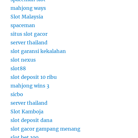
mahjong ways
Slot Malaysia
spaceman
situs slot gacor
server thailand
slot garansi kekalahan
slot nexus
slot88
slot deposit 10 ribu
mahjong wins 3
sicbo
server thailand
Slot Kamboja
slot deposit dana
slot gacor gampang menang
slot bet 100