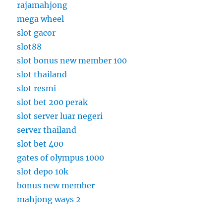
rajamahjong
mega wheel
slot gacor
slot88
slot bonus new member 100
slot thailand
slot resmi
slot bet 200 perak
slot server luar negeri
server thailand
slot bet 400
gates of olympus 1000
slot depo 10k
bonus new member
mahjong ways 2