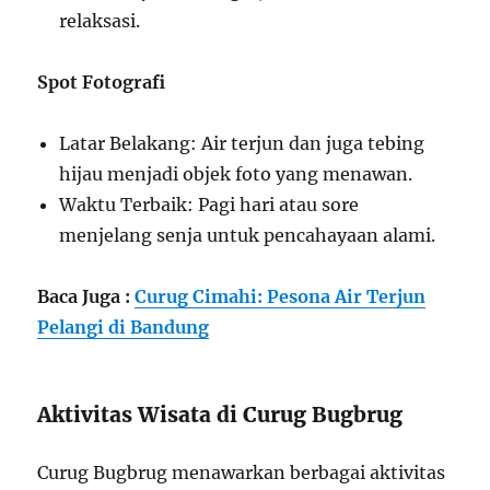
relaksasi.
Spot Fotografi
Latar Belakang: Air terjun dan juga tebing
hijau menjadi objek foto yang menawan.
Waktu Terbaik: Pagi hari atau sore
menjelang senja untuk pencahayaan alami.
Baca Juga :
Curug Cimahi: Pesona Air Terjun
Pelangi di Bandung
Aktivitas Wisata di Curug Bugbrug
Curug Bugbrug menawarkan berbagai aktivitas