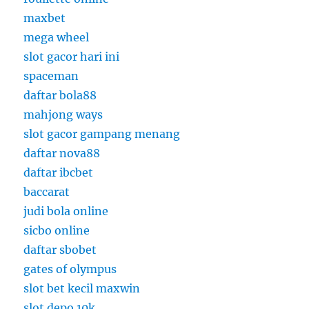
maxbet
mega wheel
slot gacor hari ini
spaceman
daftar bola88
mahjong ways
slot gacor gampang menang
daftar nova88
daftar ibcbet
baccarat
judi bola online
sicbo online
daftar sbobet
gates of olympus
slot bet kecil maxwin
slot depo 10k