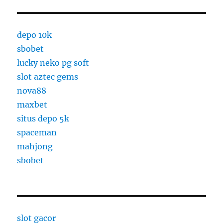
depo 10k
sbobet
lucky neko pg soft
slot aztec gems
nova88
maxbet
situs depo 5k
spaceman
mahjong
sbobet
slot gacor