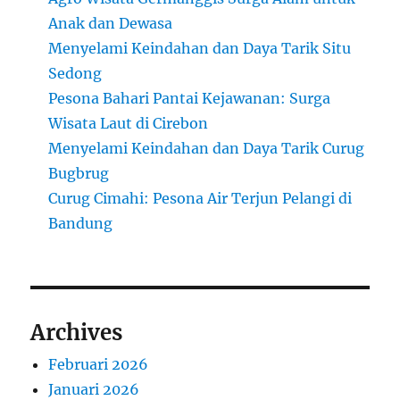
Anak dan Dewasa
Menyelami Keindahan dan Daya Tarik Situ
Sedong
Pesona Bahari Pantai Kejawanan: Surga
Wisata Laut di Cirebon
Menyelami Keindahan dan Daya Tarik Curug
Bugbrug
Curug Cimahi: Pesona Air Terjun Pelangi di
Bandung
Archives
Februari 2026
Januari 2026