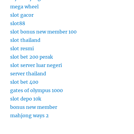
mega wheel
slot gacor
slot88
slot bonus new member 100
slot thailand
slot resmi
slot bet 200 perak
slot server luar negeri
server thailand
slot bet 400
gates of olympus 1000
slot depo 10k
bonus new member
mahjong ways 2