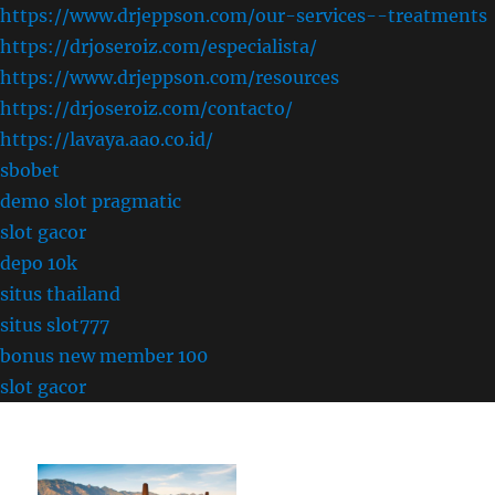
https://www.drjeppson.com/our-services--treatments
https://drjoseroiz.com/especialista/
https://www.drjeppson.com/resources
https://drjoseroiz.com/contacto/
https://lavaya.aao.co.id/
sbobet
demo slot pragmatic
slot gacor
depo 10k
situs thailand
situs slot777
bonus new member 100
slot gacor