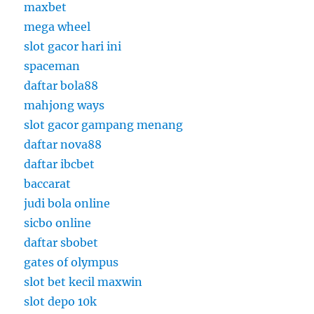
maxbet
mega wheel
slot gacor hari ini
spaceman
daftar bola88
mahjong ways
slot gacor gampang menang
daftar nova88
daftar ibcbet
baccarat
judi bola online
sicbo online
daftar sbobet
gates of olympus
slot bet kecil maxwin
slot depo 10k