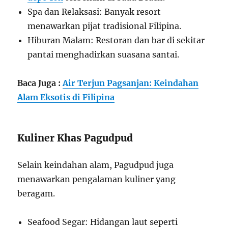
Spa dan Relaksasi: Banyak resort
menawarkan pijat tradisional Filipina.
Hiburan Malam: Restoran dan bar di sekitar
pantai menghadirkan suasana santai.
Baca Juga :
Air Terjun Pagsanjan: Keindahan
Alam Eksotis di Filipina
Kuliner Khas Pagudpud
Selain keindahan alam, Pagudpud juga
menawarkan pengalaman kuliner yang
beragam.
Seafood Segar: Hidangan laut seperti